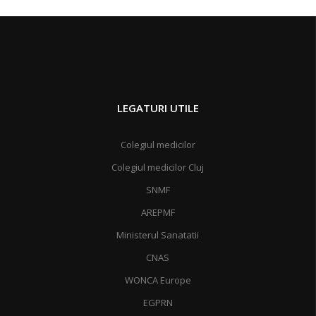
LEGATURI UTILE
Colegiul medicilor
Colegiul medicilor Cluj
SNMF
AREPMF
Ministerul Sanatatii
CNAS
WONCA Europe
EGPRN