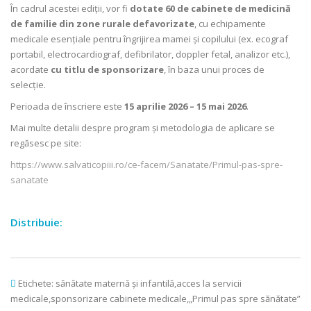
În cadrul acestei ediții, vor fi
dotate 60 de cabinete de medicină
de familie
din zone rurale defavorizate
, cu echipamente
medicale esențiale pentru îngrijirea mamei și copilului (ex. ecograf
portabil, electrocardiograf, defibrilator, doppler fetal, analizor etc.),
acordate
cu titlu de sponsorizare
, în baza unui proces de
selecție.
Perioada de înscriere este
15 aprilie 2026 – 15 mai 2026
.
Mai multe detalii despre program și metodologia de aplicare se
regăsesc pe site:
https://www.salvaticopiii.ro/
ce-facem/Sanatate/Primul-pas-
spre-
sanatate
Distribuie:
Etichete:
sănătate maternă și infantilă,acces la servicii
medicale,sponsorizare cabinete medicale,„Primul pas spre sănătate”