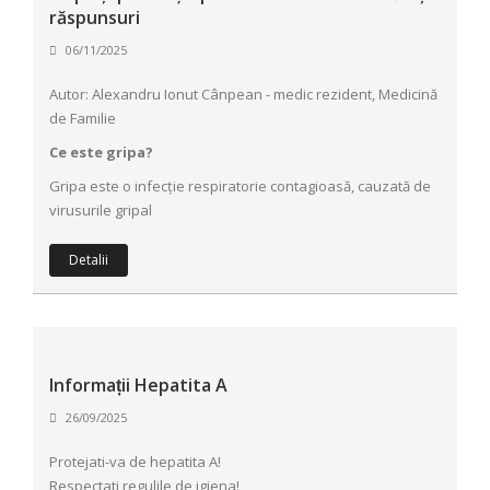
răspunsuri
06/11/2025
Autor: Alexandru Ionut Cânpean - medic rezident, Medicină
de Familie
Ce este gripa?
Gripa este o infecție respiratorie contagioasă, cauzată de
virusurile gripal
Detalii
Informații Hepatita A
26/09/2025
Protejati-va de hepatita A!
Respectati regulile de igiena!