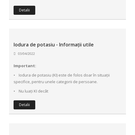
Detalii
Iodura de potasiu - Informații utile
03/04/2022
Important:
• Iodura de potasiu (KI) este de folos doar în situații
specifice, pentru unele categorii de persoane.
• Nu luați KI decât
Detalii