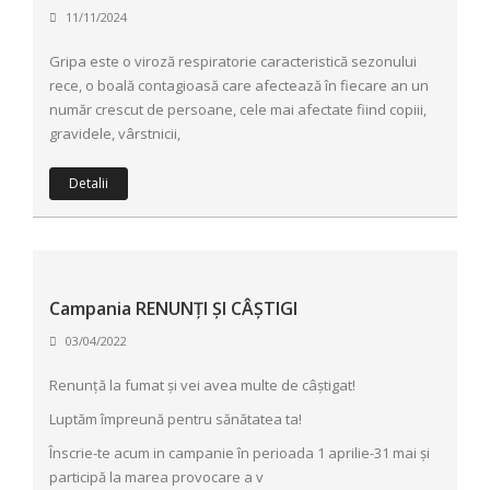
11/11/2024
Gripa este o viroză respiratorie caracteristică sezonului
rece, o boală contagioasă care afectează în fiecare an un
număr crescut de persoane, cele mai afectate fiind copiii,
gravidele, vârstnicii,
Detalii
Campania RENUNȚI ȘI CÂȘTIGI
03/04/2022
Renunță la fumat și vei avea multe de câștigat!
Luptăm împreună pentru sănătatea ta!
Înscrie-te acum in campanie în perioada 1 aprilie-31 mai și
participă la marea provocare a v