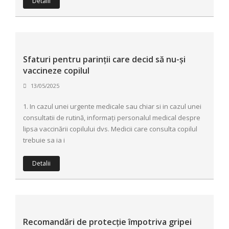
Detalii
Sfaturi pentru parinții care decid să nu-și
vaccineze copilul
13/05/2025
1. In cazul unei urgente medicale sau chiar si in cazul unei
consultatii de rutină, informați personalul medical despre
lipsa vaccinării copilului dvs. Medicii care consulta copilul
trebuie sa ia i
Detalii
Recomandări de protecție împotriva gripei