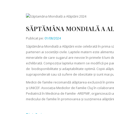
SĂPTĂMÂNA MONDIALĂ A ALĂ
Publicat pe:
01/08/2024
Săptămâna Mondială a Alăptării este celebrată în prima săpt
parteneri ai societății civile. Laptele matern este alimentul
mineralele de care sugarul are nevoie în primele 6 luni d
echilibrată. Compoziţia laptelui matern se modifică pe par
de biodisponibilitate și adaptabilitate optimă. Copiii ală
supraponderali sau să sufere de obezitate și sunt mai puți
Medicii de familie recomandă alăptarea exclusivă în prime
și UNICEF. Asociația Medicilor de Familie Cluj în colabora
Pediatrică în Medicina de Familie -AREPMF, organizează un e
medicului de familie în promovarea și susținerea alăptării