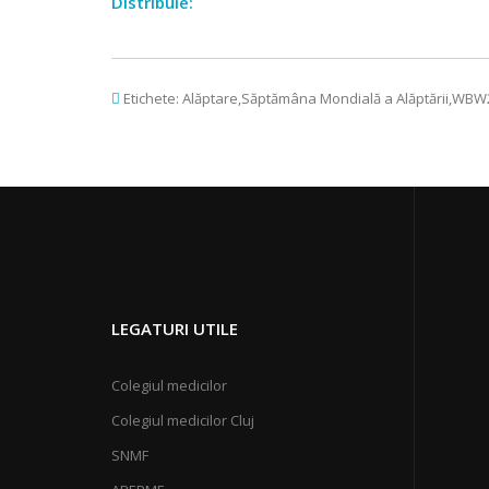
Distribuie:
Etichete:
Alăptare,Săptămâna Mondială a Alăptării,WBW
LEGATURI UTILE
Colegiul medicilor
Colegiul medicilor Cluj
SNMF