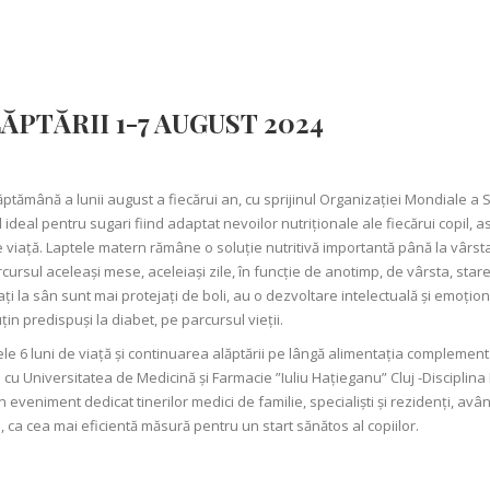
PTĂRII 1-7 AUGUST 2024
ămână a lunii august a fiecărui an, cu sprijinul Organizației Mondiale a Sănă
 ideal pentru sugari fiind adaptat nevoilor nutriționale ale fiecărui copil, as
e viață. Laptele matern rămâne o soluție nutritivă importantă până la vârs
cursul aceleași mese, aceleiași zile, în funcție de anotimp, de vârsta, sta
ptați la sân sunt mai protejați de boli, au o dezvoltare intelectuală și emo
n predispuși la diabet, pe parcursul vieții.
le 6 luni de viață și continuarea alăptării pe lângă alimentația complemen
re cu Universitatea de Medicină și Farmacie ”Iuliu Hațieganu” Cluj -Discipli
veniment dedicat tinerilor medici de familie, specialiști și rezidenți, având 
, ca cea mai eficientă măsură pentru un start sănătos al copiilor.