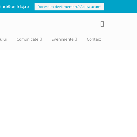
tact@amfcluj.ro
Doresti sa devii membru? Aplica acum!
ului
Comunicate
Evenimente
Contact