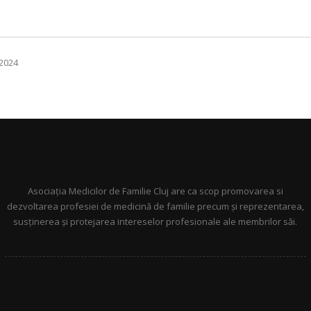
2024
Asociația Medicilor de Familie Cluj are ca scop promovarea si
dezvoltarea profesiei de medicină de familie precum și reprezentarea,
susținerea și protejarea intereselor profesionale ale membrilor săi.