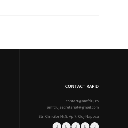
CONTACT RAPID
contact@amfcluj.ro
amfclujsecretariat@gmail.com
Str. Clinicilor Nr.8, Ap.7, Cluj-Napoca