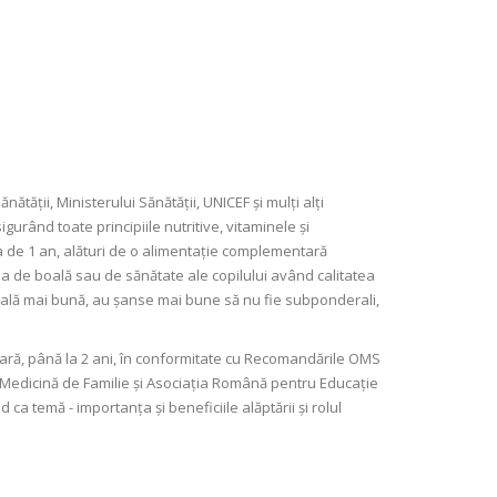
tății, Ministerului Sănătății, UNICEF și mulți alți
igurând toate principiile nutritive, vitaminele și
ta de 1 an, alături de o alimentație complementară
rea de boală sau de sănătate ale copilului având calitatea
țională mai bună, au șanse mai bune să nu fie subponderali,
tară, până la 2 ani, în conformitate cu Recomandările OMS
na Medicină de Familie și Asociația Română pentru Educație
ca temă - importanța și beneficiile alăptării și rolul